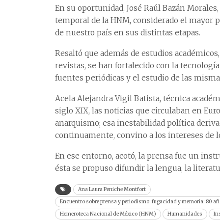
En su oportunidad, José Raúl Bazán Morales, 
temporal de la HNM, considerado el mayor 
de nuestro país en sus distintas etapas.
Resaltó que además de estudios académicos, 
revistas, se han fortalecido con la tecnología 
fuentes periódicas y el estudio de las misma
Acela Alejandra Vigil Batista, técnica acad
siglo XIX, las noticias que circulaban en Eur
anarquismo; esa inestabilidad política deri
continuamente, convino a los intereses de l
En ese entorno, acotó, la prensa fue un ins
ésta se propuso difundir la lengua, la literat
Ana Laura Peniche Montfort
Encuentro sobre prensa y periodismo: fugacidad y memoria: 80 añ
Hemeroteca Nacional de México (HNM)
Humanidades
In