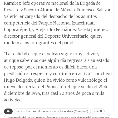
Ramírez, jefe operativo nacional de la Brigada de
Rescate y Socorro Alpino de México; Francisco Salazar
Valerio, encargado del despacho de los asuntos
competencia del Parque Nacional Iztaccíhuatl-
Popocatépetl, y Alejandro Fernández Varela Jiménez,
director general del Deporte Universitario, quien
moderó a los integrantes del panel.
“La realidad es que el volcán sigue muy activo, y
aunque sabemos que algún día regresará a su estado
de reposo, por el momento es difícil hacer una
predicción al respecto y continúa en activo”, concluyó
Hugo Delgado, quien ha vivido como vulcanólogo el
nuevo despertar del Popocatépetl que se dio el 21 de
diciembre de 1994, tras casi 70 años de poca o nula
actividad.
Centro Nacional de Prevención de Desastres (Cenapred)
G5531
La erupción del volcán Popocatépetl y sus efectos en el deporte del montañismo