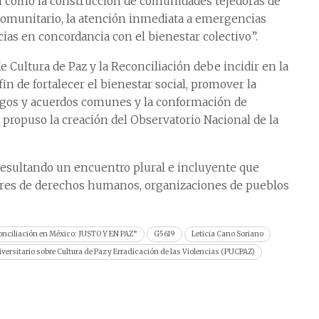
sí como la construcción de comunidades tejedoras de
l comunitario, la atención inmediata a emergencias
cias en concordancia con el bienestar colectivo”.
e Cultura de Paz y la Reconciliación debe incidir en la
fin de fortalecer el bienestar social, promover la
logos y acuerdos comunes y la conformación de
 propuso la creación del Observatorio Nacional de la
 resultando un encuentro plural e incluyente que
sores de derechos humanos, organizaciones de pueblos
conciliación en México: JUSTO Y EN PAZ”
G5619
Leticia Cano Soriano
ersitario sobre Cultura de Paz y Erradicación de las Violencias (PUCPAZ)