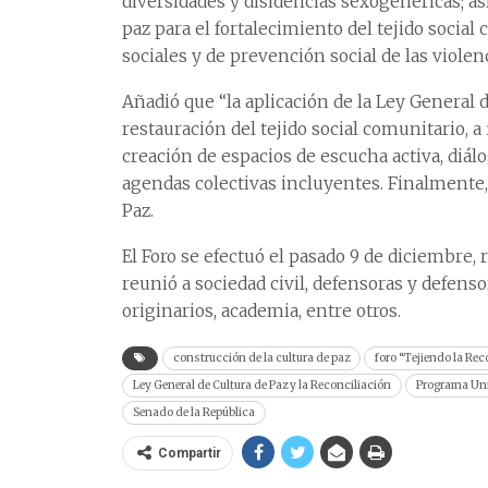
diversidades y disidencias sexogenéricas; a
paz para el fortalecimiento del tejido socia
sociales y de prevención social de las violen
Añadió que “la aplicación de la Ley General d
restauración del tejido social comunitario, a 
creación de espacios de escucha activa, diá
agendas colectivas incluyentes. Finalmente,
Paz.
El Foro se efectuó el pasado 9 de diciembre,
reunió a sociedad civil, defensoras y defen
originarios, academia, entre otros.
construcción de la cultura de paz
foro “Tejiendo la Re
Ley General de Cultura de Paz y la Reconciliación
Programa Univ
Senado de la República
Compartir