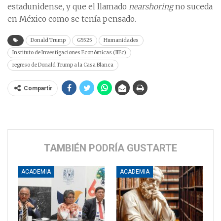
estadunidense, y que el llamado
nearshoring
no suceda
en México como se tenía pensado.
Donald Trump
G5525
Humanidades
Instituto de Investigaciones Económicas (IIEc)
regreso de Donald Trump a la Casa Blanca
Compartir
TAMBIÉN PODRÍA GUSTARTE
ACADEMIA
ACADEMIA