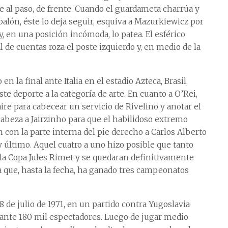
e al paso, de frente. Cuando el guardameta charrúa y
balón, éste lo deja seguir, esquiva a Mazurkiewicz por
 y, en una posición incómoda, lo patea. El esférico
l de cuentas roza el poste izquierdo y, en medio de la
en la final ante Italia en el estadio Azteca, Brasil,
te deporte a la categoría de arte. En cuanto a O’Rei,
aire para cabecear un servicio de Rivelino y anotar el
a cabeza a Jairzinho para que el habilidoso extremo
ón con la parte interna del pie derecho a Carlos Alberto
 y último. Aquel cuatro a uno hizo posible que tanto
 la Copa Jules Rimet y se quedaran definitivamente
ta que, hasta la fecha, ha ganado tres campeonatos
 18 de julio de 1971, en un partido contra Yugoslavia
, ante 180 mil espectadores. Luego de jugar medio