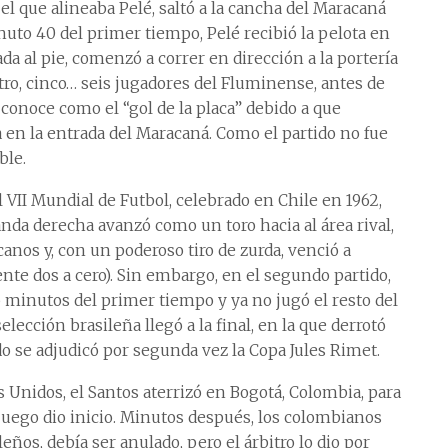
 el que alineaba Pelé, saltó a la cancha del Maracaná
nuto 40 del primer tiempo, Pelé recibió la pelota en
ada al pie, comenzó a correr en dirección a la portería
uatro, cinco… seis jugadores del Fluminense, antes de
 conoce como el “gol de la placa” debido a que
 en la entrada del Maracaná. Como el partido no fue
ble.
l VII Mundial de Futbol, celebrado en Chile en 1962,
anda derecha avanzó como un toro hacia al área rival,
nos y, con un poderoso tiro de zurda, venció a
nte dos a cero). Sin embargo, en el segundo partido,
5 minutos del primer tiempo y ya no jugó el resto del
elección brasileña llegó a la final, en la que derrotó
do se adjudicó por segunda vez la Copa Jules Rimet.
s Unidos, el Santos aterrizó en Bogotá, Colombia, para
 juego dio inicio. Minutos después, los colombianos
eños, debía ser anulado, pero el árbitro lo dio por