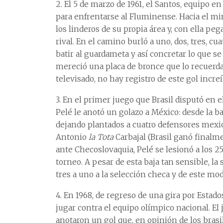
2. El 5 de marzo de 1961, el Santos, equipo en
para enfrentarse al Fluminense. Hacia el mi
los linderos de su propia área y, con ella peg
rival. En el camino burló a uno, dos, tres, c
batir al guardameta y así concretar lo que se
mereció una placa de bronce que lo recuerda
televisado, no hay registro de este gol increí
3. En el primer juego que Brasil disputó en e
Pelé le anotó un golazo a México: desde la b
dejando plantados a cuatro defensores mexica
Antonio
la Tota
Carbajal (Brasil ganó finalme
ante Checoslovaquia, Pelé se lesionó a los 2
torneo. A pesar de esta baja tan sensible, la s
tres a uno a la selección checa y de este mo
4. En 1968, de regreso de una gira por Estado
jugar contra el equipo olímpico nacional. El
anotaron un gol que, en opinión de los brasil