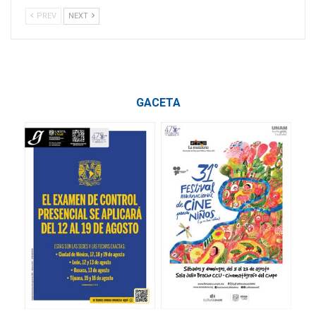
PREV
NEXT
GACETA