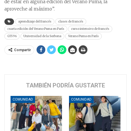
de estar en alguna edición del Verano Puma, la
aproveche al máximo”.
aprendizaje del francés
clases de francés
cuarta edición del Verano Puma en París
curso intensivo de francés
G5596
Universidad de la Sorbona
Verano Puma en París
Compartir
TAMBIÉN PODRÍA GUSTARTE
COMUNIDAD
COMUNIDAD