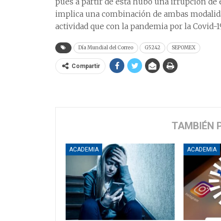
pues a partir de ésta hubo una irrupción de
implica una combinación de ambas modalidad
actividad que con la pandemia por la Covid-19
Día Mundial del Correo
G5242
SEPOMEX
Compartir
TAMBIÉN 
ACADEMIA
ACADEMIA