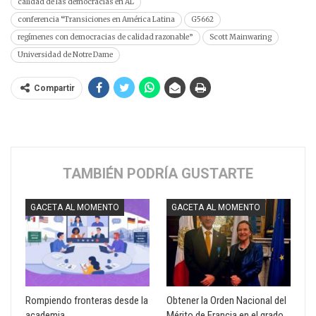
calidad de las democracias en AL
conferencia “Transiciones en América Latina
G5662
regímenes con democracias de calidad razonable”
Scott Mainwaring
Universidad de Notre Dame
Compartir
TAMBIÉN PODRÍA GUSTARTE
GACETA AL MOMENTO
GACETA AL MOMENTO
Rompiendo fronteras desde la
Obtener la Orden Nacional del
academia
Mérito de Francia en el grado