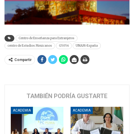
Centro de Enseñanza para Extranjeros
centro de Estudios Mexicanos
G5056
UNAM-España
Compartir
TAMBIÉN PODRÍA GUSTARTE
ACADEMIA
ACADEMIA