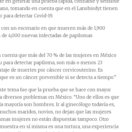
ste en generar una prueba rápida, confiable y sensible
mano, tomando en cuenta que en el Lansbiodyt tienen
r para detectar Covid-19.
er con un escenario en que mueren más de 1,900
 de 4,000 nuevas infectadas de papilomas
s cuenta que más del 70 % de las mujeres en México
u para detectar papiloma, son más o menos 23
ntaje de muertes por cáncer cervicouterino. Es
que es un cáncer prevenible si se detecta a tiempo.”
este tema fue que la prueba que se hace con mayor
ta diversos problemas en México. “Uno de ellos es que
la mayoría son hombres. Ir al ginecólogo todavía es,
 muchos maridos, novios, no dejan que las mujeres
mismas mujeres no están dispuestas tampoco. Otro
muestra en sí misma es una tortura, una experiencia