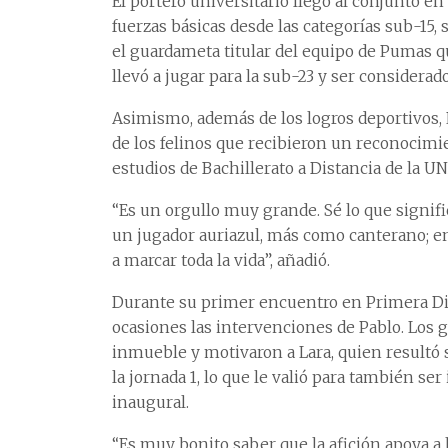
El portero universitario llegó al conjunto en j
fuerzas básicas desde las categorías sub-15, 
el guardameta titular del equipo de Pumas q
llevó a jugar para la sub-23 y ser considerad
Asimismo, además de los logros deportivos, P
de los felinos que recibieron un reconocimi
estudios de Bachillerato a Distancia de la U
“Es un orgullo muy grande. Sé lo que signifi
un jugador auriazul, más como canterano; e
a marcar toda la vida”, añadió.
Durante su primer encuentro en Primera Div
ocasiones las intervenciones de Pablo. Los gr
inmueble y motivaron a Lara, quien resultó se
la jornada 1, lo que le valió para también ser
inaugural.
“Es muy bonito saber que la afición apoya a 