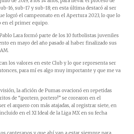
ulio de 2019, a los 14 años, para llevar el proceso de
sub-16, sub-17 y sub-18; en esta última destacó al ser
ue logró el campeonato en el Apertura 2023, lo que lo
o en el primer equipo.
ablo Lara formó parte de los 10 futbolistas juveniles
ento en mayo del año pasado al haber finalizado sus
NAM.
can los valores en este Club y lo que representa ser
ntonces, para mí es algo muy importante y que me va
isión, la afición de Pumas ovacionó en repetidas
itos de “¡portero, portero!” se corearon en el
r el arquero con más atajadas, al registrar siete, en
 incluido en el XI Ideal de la Liga MX en su fecha
los canteranos y que ahí van a estar siempre para