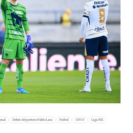
onal
Debut del portero Pablo Lara
Futbol
G5533
Liga MX