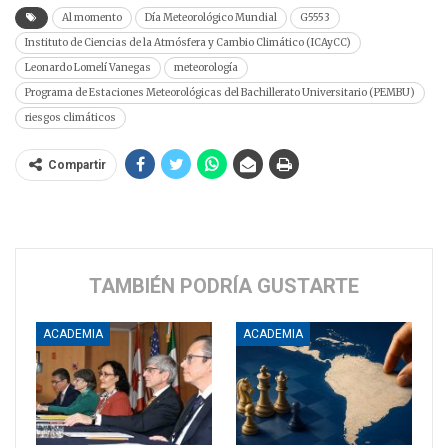
Al momento
Día Meteorológico Mundial
G5553
Instituto de Ciencias de la Atmósfera y Cambio Climático (ICAyCC)
Leonardo Lomelí Vanegas
meteorología
Programa de Estaciones Meteorológicas del Bachillerato Universitario (PEMBU)
riesgos climáticos
Compartir
TAMBIÉN PODRÍA GUSTARTE
ACADEMIA
ACADEMIA