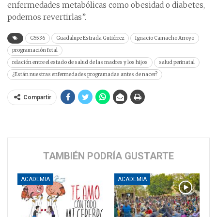
enfermedades metabólicas como obesidad o diabetes,
podemos revertirlas”.
G5536
Guadalupe Estrada Gutiérrez
Ignacio Camacho Arroyo
programación fetal
relación entre el estado de salud de las madres y los hijos
salud perinatal
¿Están nuestras enfermedades programadas antes de nacer?
Compartir
TAMBIÉN PODRÍA GUSTARTE
ACADEMIA
ACADEMIA