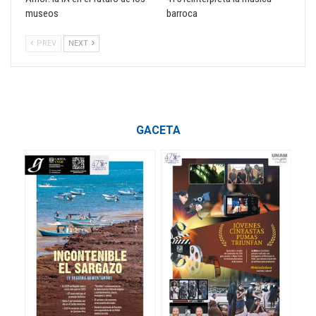
museos
barroca
PREV
NEXT
GACETA