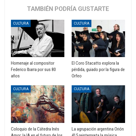
TAMBIÉN PODRÍA GUSTARTE
CULTURA
CULTURA
Homenaje al compositor
El Coro Stacatto explora la
Federico Ibarra por sus 80
pérdida, guiado por la figura de
años
Orfeo
CULTURA
CULTURA
Coloquio de la Cátedra Inés
La agrupación argentina Orión
Amor: la IA en el futuro de los
415 reinterpreta la música