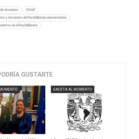
 de docentes
G5667
s y docentes del bachillerato universitario
reativos en el bachillerato
PODRÍA GUSTARTE
 MOMENTO
GACETA AL MOMENTO