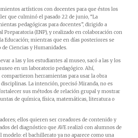
imientos artísticos con docentes para que éstos los
aller que culminó el pasado 22 de junio, “La
mientas pedagógicas para docentes”, dirigido a
al Preparatoria (ENP), y realizado en colaboración con
 la Educación; mientras que en días posteriores se
io de Ciencias y Humanidades.
llevar a las y los estudiantes al museo, sacó a las y los
 museo en un laboratorio pedagógico. Ahí,
n compartieron herramientas para usar la obra
 disciplinas. La intención, precisó Miranda, no es
o fortalecer sus métodos de relación grupal y mostrar
untas de química, física, matemáticas, literatura o
tadores; ellos quieren ser creadores de contenido y
tados del diagnóstico que AVE realizó con alumnos de
el modelo: el bachillerato ya no aparece como una