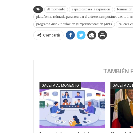
Al momento
espacios para la expresión
formación
plataforma nómada para acercar el arte contemporáneo a estudiante
programa Arte Vinculación y Experimentación (AVE)
talleres c
Compartir
TAMBIÉN 
GACETA AL MOMENTO
GACETA AL