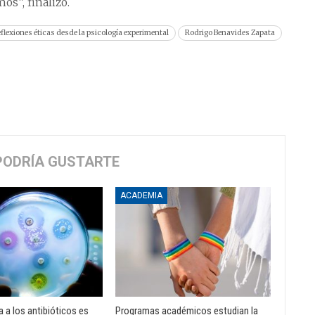
os”, finalizó.
flexiones éticas desde la psicología experimental
Rodrigo Benavides Zapata
PODRÍA GUSTARTE
ACADEMIA
a a los antibióticos es
Programas académicos estudian la