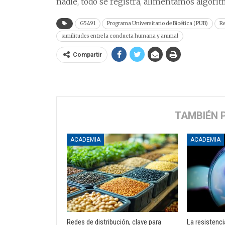
nadie, todo se registra, alimentamos algoritm
G5491
Programa Universitario de Bioética (PUB)
Re
similitudes entre la conducta humana y animal
Compartir
TAMBIÉN 
ACADEMIA
ACADEMIA
Redes de distribución, clave para
La resistenci