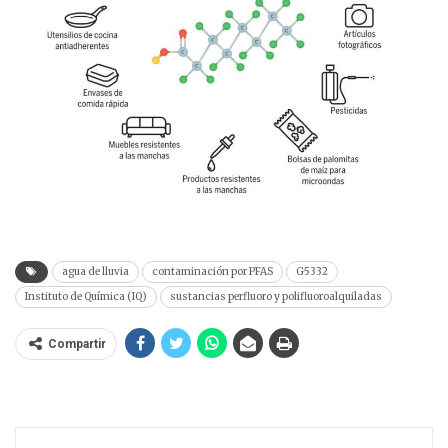
agua de lluvia
contaminación por PFAS
G5332
Instituto de Química (IQ)
sustancias perfluoro y polifluoroalquiladas
Compartir