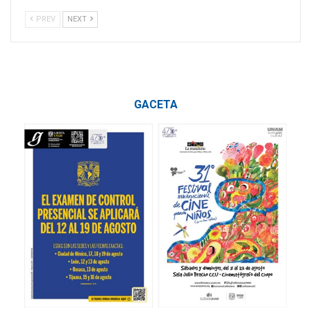
PREV
NEXT
GACETA