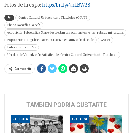
Fotos de la expo:
http://bit.ly/4nLBW28
Centro Cultural Universitario Tlatelolco (CCUT)
Eliseo González García
exposición fotográfica Si me despiertan bruscamente me han robado mi fortuna
Exposición fotográfica sobre personas en situación de calle
G5595
Laboratorios de Paz
Unidad de Vinculación Artística del Centro Cultural Universitario Tlatelolco
Compartir
TAMBIÉN PODRÍA GUSTARTE
CULTURA
CULTURA