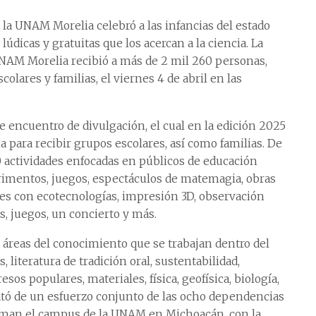
la UNAM Morelia celebró a las infancias del estado
lúdicas y gratuitas que los acercan a la ciencia. La
 UNAM Morelia recibió a más de 2 mil 260 personas,
colares y familias, el viernes 4 de abril en las
e encuentro de divulgación, el cual en la edición 2025
 para recibir grupos escolares, así como familias. De
0 actividades enfocadas en públicos de educación
erimentos, juegos, espectáculos de matemagia, obras
dades con ecotecnologías, impresión 3D, observación
s, juegos, un concierto y más.
s áreas del conocimiento que se trabajan dentro del
literatura de tradición oral, sustentabilidad,
sos populares, materiales, física, geofísica, biología,
trató de un esfuerzo conjunto de las ocho dependencias
rman el campus de la UNAM en Michoacán, con la