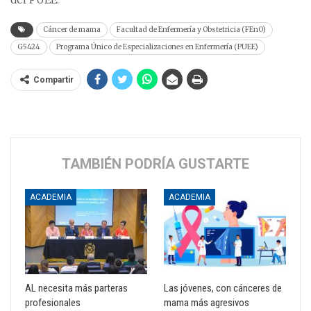
Cáncer de mama
Facultad de Enfermería y Obstetricia (FEnO)
G5424
Programa Único de Especializaciones en Enfermería (PUEE)
Compartir
TAMBIÉN PODRÍA GUSTARTE
ACADEMIA
ACADEMIA
AL necesita más parteras
Las jóvenes, con cánceres de
profesionales
mama más agresivos