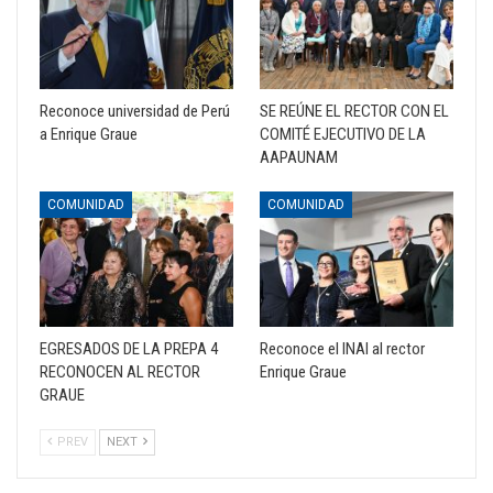
Reconoce universidad de Perú
SE REÚNE EL RECTOR CON EL
a Enrique Graue
COMITÉ EJECUTIVO DE LA
AAPAUNAM
COMUNIDAD
COMUNIDAD
EGRESADOS DE LA PREPA 4
Reconoce el INAI al rector
RECONOCEN AL RECTOR
Enrique Graue
GRAUE
PREV
NEXT