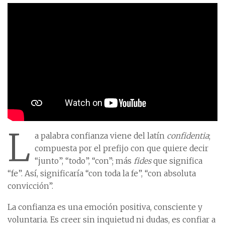
L
a palabra confianza viene del latín
confidentia
;
compuesta por el prefijo con que quiere decir
“junto”, “todo”, “con”; más
fides
que significa
“fe”. Así, significaría “con toda la fe”, “con absoluta
convicción”.
La confianza es una emoción positiva, consciente y
voluntaria. Es creer sin inquietud ni dudas, es confiar a