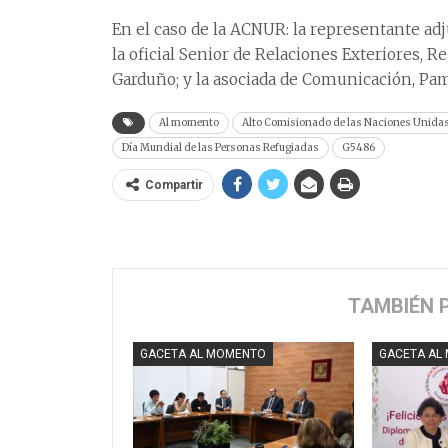
En el caso de la ACNUR: la representante a
la oficial Senior de Relaciones Exteriores, Reg
Garduño; y la asociada de Comunicación, Pa
Al momento
Alto Comisionado de las Naciones Unida
Día Mundial de las Personas Refugiadas
G5486
Compartir
TAMBIÉN 
GACETA AL MOMENTO
GACETA AL