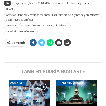
exposición plástica CONEXIÓN. La ciencia de lo idéntico y lo único
G5661
Gemelos idénticos ¿cerebros distintos? La influencia de la genética y el ambiente
sobre nuestros cerebros
genética
interacción entre los genes y el ambiente
Sarael Alcauter Solórzano
Compartir
TAMBIÉN PODRÍA GUSTARTE
ACADEMIA
ACADEMIA