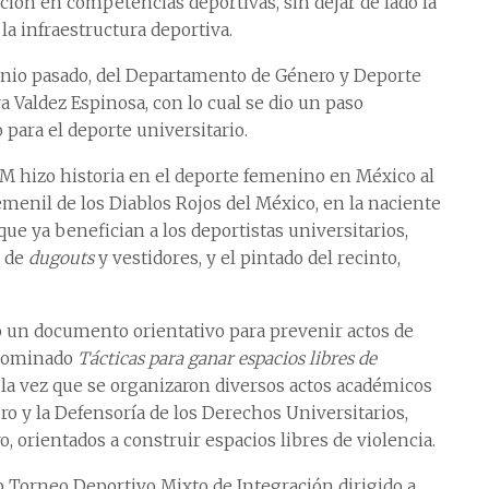
ución en competencias deportivas, sin dejar de lado la
la infraestructura deportiva.
 junio pasado, del Departamento de Género y Deporte
 Valdez Espinosa, con lo cual se dio un paso
para el deporte universitario.
AM hizo historia en el deporte femenino en México al
menil de los Diablos Rojos del México, en la naciente
ue ya benefician a los deportistas universitarios,
n de
dugouts
y vestidores, y el pintado del recinto,
 un documento orientativo para prevenir actos de
enominado
Tácticas para ganar espacios libres de
a la vez que se organizaron diversos actos académicos
ro y la Defensoría de los Derechos Universitarios,
, orientados a construir espacios libres de violencia.
 Torneo Deportivo Mixto de Integración dirigido a