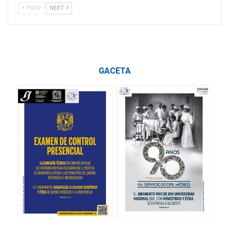
PREV
NEXT
GACETA