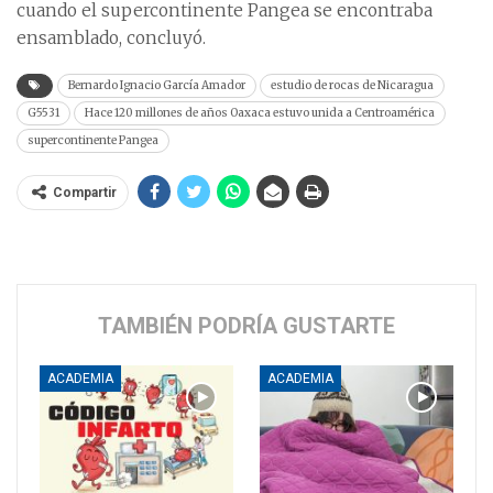
cuando el supercontinente Pangea se encontraba
ensamblado, concluyó.
Bernardo Ignacio García Amador
estudio de rocas de Nicaragua
G5531
Hace 120 millones de años Oaxaca estuvo unida a Centroamérica
supercontinente Pangea
Compartir
TAMBIÉN PODRÍA GUSTARTE
ACADEMIA
ACADEMIA