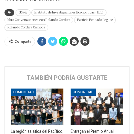
G5567
Instituto de Investigaciones Económicas (IIEc)
libro Conversaciones con Rolando Cordera
Patricia Pensado Leglise
Rolando Cordera Campos
Compartir
TAMBIÉN PODRÍA GUSTARTE
COMUNIDAD
COMUNIDAD
La región asiática del Pacífico,
Entregan el Premio Anual