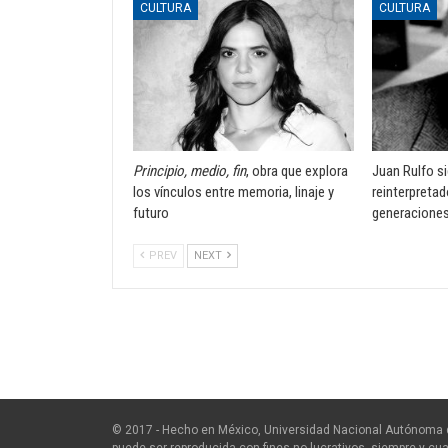
CULTURA
CULTURA
Principio, medio, fin
, obra que explora
Juan Rulfo si
los vínculos entre memoria, linaje y
reinterpreta
futuro
generacione
PREV
NEXT
© 2017 - Hecho en México, Universidad Nacional Autónoma 
puede ser reproducida con fines no lucrativos, siempre y cua