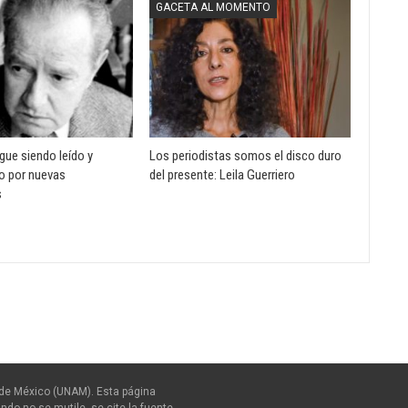
GACETA AL MOMENTO
gue siendo leído y
Los periodistas somos el disco duro
do por nuevas
del presente: Leila Guerriero
s
de México (UNAM). Esta página
ndo no se mutile, se cite la fuente