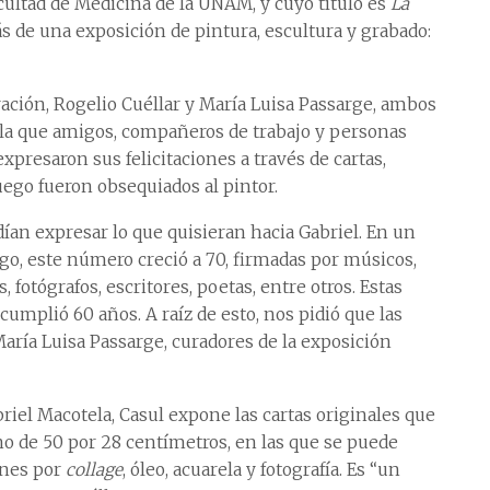
acultad de Medicina de la UNAM, y cuyo título es
La
s de una exposición de pintura, escultura y grabado:
ación, Rogelio Cuéllar y María Luisa Passarge, ambos
 la que amigos, compañeros de trabajo y personas
expresaron sus felicitaciones a través de cartas,
luego fueron obsequiados al pintor.
an expresar lo que quisieran hacia Gabriel. En un
o, este número creció a 70, firmadas por músicos,
s, fotógrafos, escritores, poetas, entre otros. Estas
umplió 60 años. A raíz de esto, nos pidió que las
ría Luisa Passarge, curadores de la exposición
riel Macotela, Casul expone las cartas originales que
no de 50 por 28 centímetros, en las que se puede
ones por
collage
, óleo, acuarela y fotografía. Es “un