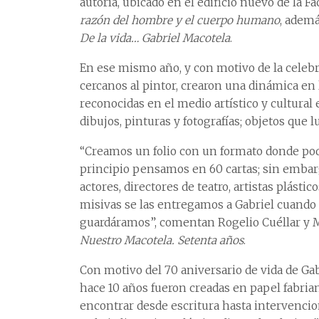
autoría, ubicado en el edificio nuevo de la F
razón del hombre y el cuerpo humano
, ademá
De la vida… Gabriel Macotela
.
En ese mismo año, y con motivo de la celebr
cercanos al pintor, crearon una dinámica en
reconocidas en el medio artístico y cultural 
dibujos, pinturas y fotografías; objetos que 
“Creamos un folio con un formato donde podí
principio pensamos en 60 cartas; sin embarg
actores, directores de teatro, artistas plástico
misivas se las entregamos a Gabriel cuando c
guardáramos”, comentan Rogelio Cuéllar y Ma
Nuestro Macotela. Setenta años
.
Con motivo del 70 aniversario de vida de Gab
hace 10 años fueron creadas en papel fabria
encontrar desde escritura hasta intervenci