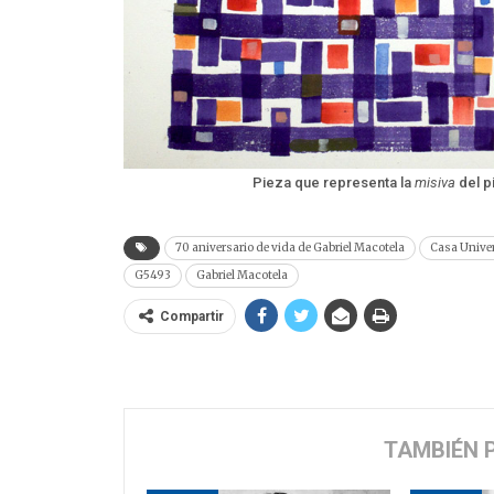
Pieza que representa la
misiva
del p
70 aniversario de vida de Gabriel Macotela
Casa Univers
G5493
Gabriel Macotela
Compartir
TAMBIÉN 