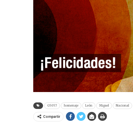
G5057
homenaje
León
Miguel
Nacional
Compartir