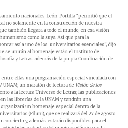
nsamiento nacionales, León-Portilla “permitió que el
al no solamente en la construcción de nuestra
 que también llegara a todo el mundo, en esa visión
humanismo como la suya. Así que para la
nrar así a uno de los universitarios esenciales”, dijo
que se unirán al homenaje están el Instituto de
ilosofía y Letras, además de la propia Coordinación de
, entre ellas una programación especial vinculada con
V UNAM; un maratón de lectura de
Visión de los
to a la lectura Universo de Letras; las publicaciones
 en las librerías de la UNAM y tendrán una
e organizará un homenaje especial dentro de la
niversitarios (Filuni), que se realizará del 27 de agosto
 concierto y, además, estarán disponibles para el
actividades y charlas del propio académico en la