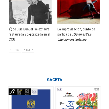
Él
, de Luis Buñuel, se exhibirá
La improvisación, punto de
restaurada y digitalizada en el
partida de
¿Quién es? La
CCU
intuición instantánea
PREV
NEXT
GACETA