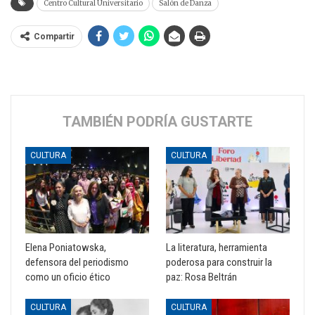
Centro Cultural Universitario
Salón de Danza
Compartir
TAMBIÉN PODRÍA GUSTARTE
CULTURA
CULTURA
Elena Poniatowska,
La literatura, herramienta
defensora del periodismo
poderosa para construir la
como un oficio ético
paz: Rosa Beltrán
CULTURA
CULTURA