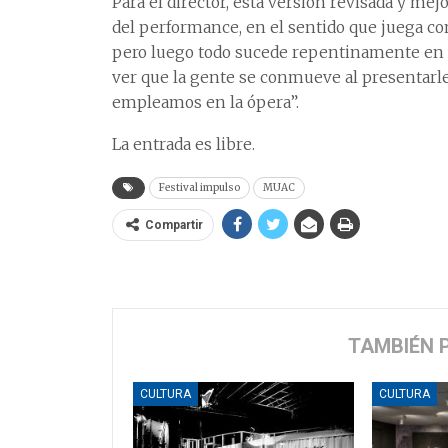
Para el director, esta versión revisada y me
del performance, en el sentido que juega con
pero luego todo sucede repentinamente en lo
ver que la gente se conmueve al presentarle
empleamos en la ópera”.
La entrada es libre.
Festival impulso
MUAC
Compartir
TAMBIÉN 
CULTURA
CULTURA