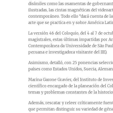
disímiles como las osamentas de gobernantes 
ilustradas, las cintas magnéticas del video
contemporáneo. Todo ello “dará cuenta de la a
arte que se practica en y sobre América Lati
La versión 46 del Coloquio, del 4 al 7 de oct
magistrales, estas últimas impartidas por A
Contemporânea da Universidade de São Paulo, 
peruana e investigadora visitante del IIE).
Asimismo, detalló, con 25 ponencias selecci
países como Estados Unidos, Suecia, Alemani
Marina Garone Gravier, del Instituto de Inve
científico encargado de la planeación del Co
temas y problemas constantes de la historiog
Además, rescatar y releer críticamente fuen
que permitan distinguir su variedad de géne