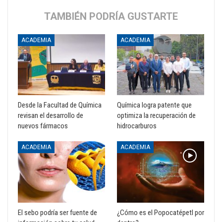
TAMBIÉN PODRÍA GUSTARTE
ACADEMIA
ACADEMIA
Desde la Facultad de Química
Química logra patente que
revisan el desarrollo de
optimiza la recuperación de
nuevos fármacos
hidrocarburos
ACADEMIA
ACADEMIA
El sebo podría ser fuente de
¿Cómo es el Popocatépetl por