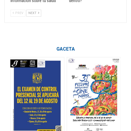
información sobre tu salud
dentro?
PREV
NEXT
GACETA