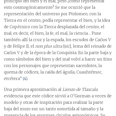
principio del bien y el mal, pero ¿cómo representar
esto cosmogónicamente? Se me ocurrió que la
representación del universo por Ptolomeo, con la
Tierra en el centro, podía representar el bien, y la idea
de Copérnico con la Tierra desplazada del centro, el
mal; es decir, el bien, la fe, el mal, la ciencia… Puse
también allí la cruz y la espada, los escudos de Carlos V
y de Felipe II, el
non plus ultra
[sic], lema del reinado de
Carlos V y de la época de la Conquista. En la parte baja y
como símbolos del bien y del mal volví a hacer un friso
con los personajes que representan sacerdotes, la
quema de códices, la caída del águila, Cuauhtémoc,
etcétera” (
4
).
Una primera aproximación al
Lienzo de Tlaxcala
evidencia que este códice sirvió a O’Gorman a veces de
modelo y otras de inspiración para realizar la parte
baja del muro sur un tanto sometida al tamaño y la
presencia de los enormes círculos astronómicos. Su