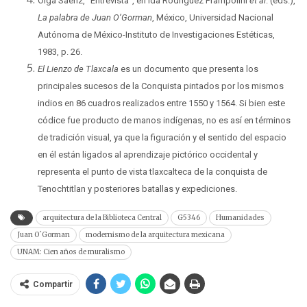
Olga Sáenz, “Entrevista”, en Ida Rodríguez Prampolini
et al
. (eds.),
La palabra de Juan O’Gorman
, México, Universidad Nacional
Autónoma de México-Instituto de Investigaciones Estéticas,
1983, p. 26.
El Lienzo de Tlaxcala
es un documento que presenta los
principales sucesos de la Conquista pintados por los mismos
indios en 86 cuadros realizados entre 1550 y 1564. Si bien este
códice fue producto de manos indígenas, no es así en términos
de tradición visual, ya que la figuración y el sentido del espacio
en él están ligados al aprendizaje pictórico occidental y
representa el punto de vista tlaxcalteca de la conquista de
Tenochtitlan y posteriores batallas y expediciones.
arquitectura de la Biblioteca Central
G5346
Humanidades
Juan O´Gorman
modernismo de la arquitectura mexicana
UNAM: Cien años de muralismo
Compartir