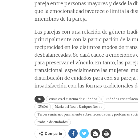
pareja entre personas mayores y desde la d
que la emocionalidad favorece o limita la dis
miembros de la pareja.
Las parejas con una relación de género trad
principalmente con la participación de la mu
reciprocidad en los distintos modos de tran
desbalanceadas. Se dará cauce a emociones 
para preservar el vínculo. En tanto, las pare
transicional, especialmente las mujeres, m
distribución de cuidados para con su pareja
insatisfacción con las formas tradicionales d
crisis en el sistema de cuidados
Cuidados constelacio
G5606
María del Rocío Enríquez Rosas
Tercer seminario permanente sobre necesidades y problemas socia
trabajo de cuidados
Compartir