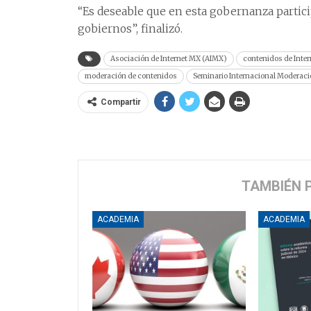
“Es deseable que en esta gobernanza partic
gobiernos”, finalizó.
Asociación de Internet MX (AIMX)
contenidos de Inter
moderación de contenidos
Seminario Internacional Moderaci
Compartir
TAMBIÉN 
ACADEMIA
ACADEMIA