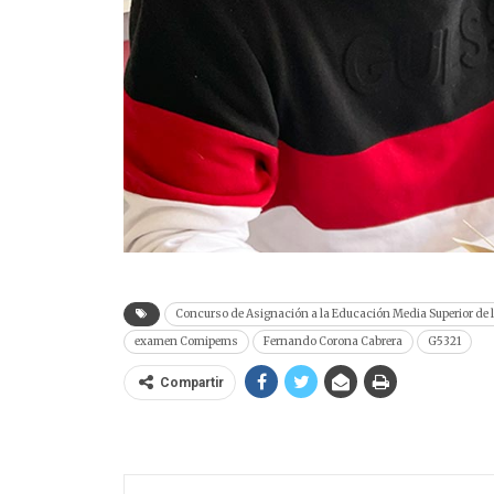
Concurso de Asignación a la Educación Media Superior de 
examen Comipems
Fernando Corona Cabrera
G5321
Compartir