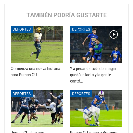
TAMBIÉN PODRÍA GUSTARTE
DEPORTES
DEPORTES
Comienza una nueva historia
Y a pesar de todo, la magia
para Pumas CU
quedó intacta y la gente
cantó…
DEPORTES
DEPORTES
Pumas CU abre con
Pumas CU vence a Borregos