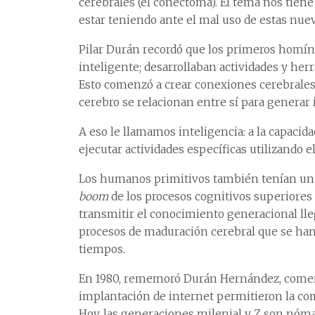
cerebrales (el conectoma). El tema nos tiene
estar teniendo ante el mal uso de estas nuev
Pilar Durán recordó que los primeros homín
inteligente; desarrollaban actividades y he
Esto comenzó a crear conexiones cerebrales
cerebro se relacionan entre sí para generar 
A eso le llamamos inteligencia: a la capacid
ejecutar actividades específicas utilizando el
Los humanos primitivos también tenían un c
boom
de los procesos cognitivos superiores
transmitir el conocimiento generacional ll
procesos de maduración cerebral que se han
tiempos.
En 1980, rememoró Durán Hernández, comenzó
implantación de internet permitieron la com
Hoy, las generaciones milenial y Z son nóma