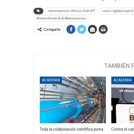
consecuencias del uso ChatGPT
costo cognitivo por el 
Noveno Festival de Neurociencias
Compartir
TAMBIÉN 
ACADEMIA
ACADEMIA
Toda la colaboración científica puma
Contra el ca