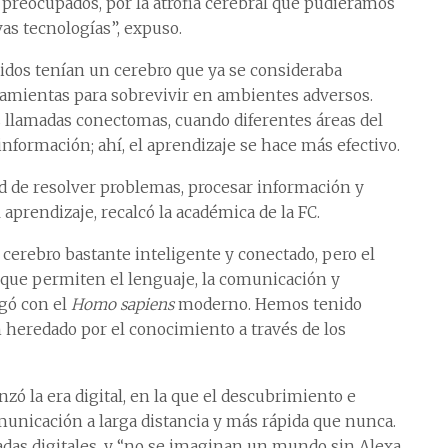
 preocupados, por la atrofia cerebral que pudiéramos
as tecnologías”, expuso.
idos tenían un cerebro que ya se consideraba
rramientas para sobrevivir en ambientes adversos.
 llamadas conectomas, cuando diferentes áreas del
información; ahí, el aprendizaje se hace más efectivo.
ad de resolver problemas, procesar información y
 aprendizaje, recalcó la académica de la FC.
erebro bastante inteligente y conectado, pero el
 que permiten el lenguaje, la comunicación y
egó con el
Homo sapiens
moderno. Hemos tenido
 heredado por el conocimiento a través de los
 la era digital, en la que el descubrimiento e
unicación a larga distancia y más rápida que nunca.
das digitales, y “no se imaginan un mundo sin Alexa,