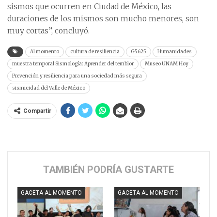
sismos que ocurren en Ciudad de México, las
duraciones de los mismos son mucho menores, son
muy cortas”, concluyó.
Al momento
cultura de resiliencia
G5625
Humanidades
muestra temporal Sismología: Aprender del temblor
Museo UNAM Hoy
Prevención y resiliencia para una sociedad más segura
sismicidad del Valle de México
Compartir
TAMBIÉN PODRÍA GUSTARTE
GACETA AL MOMENTO
GACETA AL MOMENTO