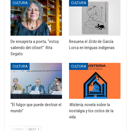
CULTURA
CULTURA
De ensayista a poeta, “estoy
Resuena el
Grito
de García
saliendo del clóset”: Rita
Lorca en lenguas indígenas
Segato
CULTURA
CULTURA
“El fulgor que puede destruir el
Wisteria
, novela sobre la
mundo”
nostalgia y los ciclos de la
vida
PREV
NEXT