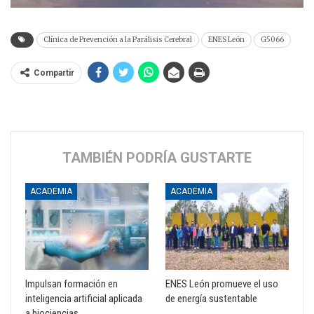
Clínica de Prevención a la Parálisis Cerebral
ENES León
G5066
Compartir
TAMBIÉN PODRÍA GUSTARTE
ACADEMIA
ACADEMIA
Impulsan formación en
ENES León promueve el uso
inteligencia artificial aplicada
de energía sustentable
a biociencias