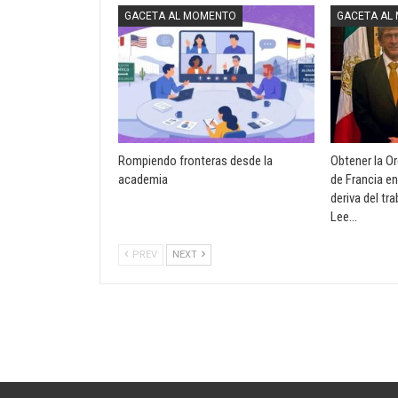
GACETA AL MOMENTO
GACETA AL
Rompiendo fronteras desde la
Obtener la O
academia
de Francia en
deriva del tr
Lee…
PREV
NEXT