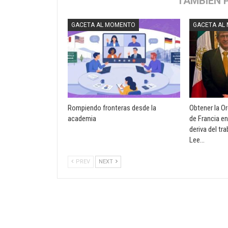
TAMBIÉN 
GACETA AL MOMENTO
GACETA AL
Rompiendo fronteras desde la
Obtener la O
academia
de Francia en
deriva del tr
Lee…
PREV
NEXT