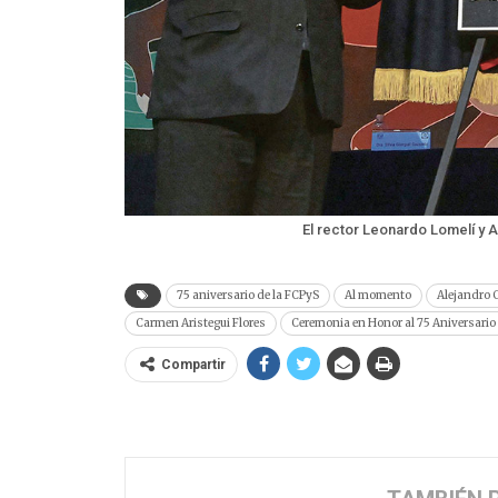
El rector Leonardo Lomelí y 
75 aniversario de la FCPyS
Al momento
Alejandro 
Carmen Aristegui Flores
Ceremonia en Honor al 75 Aniversario
Compartir