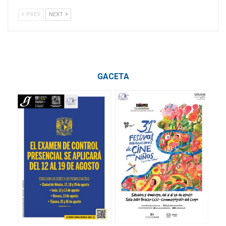
PREV
NEXT
GACETA