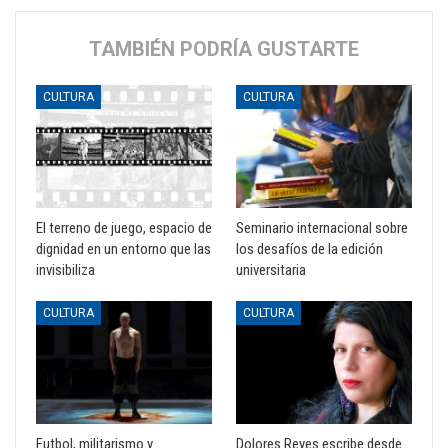
TAMBIÉN PODRÍA GUSTARTE
CULTURA
CULTURA
El terreno de juego, espacio de
Seminario internacional sobre
dignidad en un entorno que las
los desafíos de la edición
invisibiliza
universitaria
CULTURA
CULTURA
Futbol, militarismo y
Dolores Reyes escribe desde