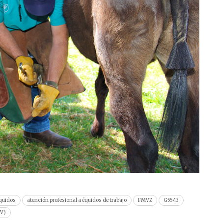
équidos
atención profesional a équidos de trabajo
FMVZ
G5543
UV)