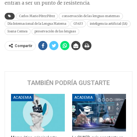
entran a ser un punto de resistencia.
Carlos Mario Pérez Pérez
conservación de las lenguas maternas
Día Internacional de la Lengua Materna
G5633
inteligencia artificial (IA)
Ioana Cornea
preservación de las lenguas
Compartir
TAMBIÉN PODRÍA GUSTARTE
ACADEMIA
ACADEMIA